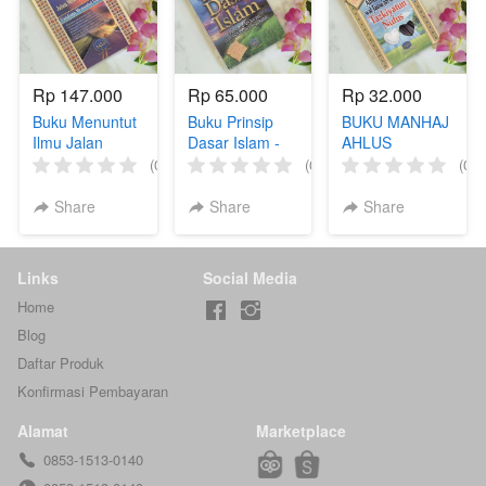
Rp 147.000
Rp 65.000
Rp 32.000
Buku Menuntut
Buku Prinsip
BUKU MANHAJ
Ilmu Jalan
Dasar Islam -
AHLUS
Menuju Surga -
Yazid bin Abdul
SUNNAH WAL
(0)
(0)
(0)
Yazid bin Abdul
Qadir Jawas
JAMA’AH
Qadir Jawas
DALAM
Share
Share
Share
TAZKIYATUN
NUFUS (AT-
TAQWA)
Links
Social Media
Home
Blog
Daftar Produk
Konfirmasi Pembayaran
Alamat
Marketplace
0853-1513-0140