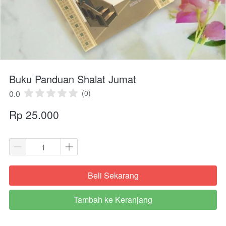
Buku Panduan Shalat Jumat
0.0
(0)
Rp 25.000
Beli Sekarang
`
Tambah ke Keranjang
`