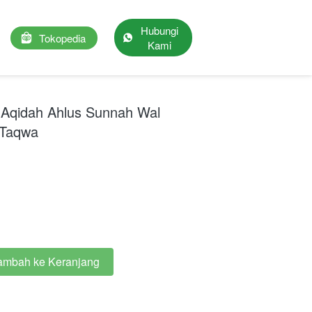
Hubungi
`
Tokopedia
`
Kami
p Aqidah Ahlus Sunnah Wal
 Taqwa
ambah ke Keranjang