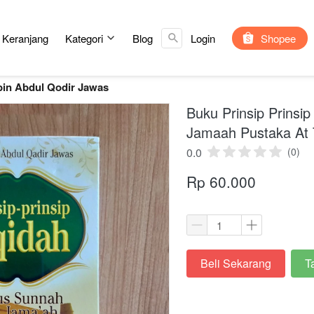
Cari ...
Keranjang
Kategori
Blog
Login
`
Shopee
bin Abdul Qodir Jawas
Buku Prinsip Prinsi
Jamaah Pustaka At
0.0
(0)
Rp 60.000
Beli Sekarang
T
`
`