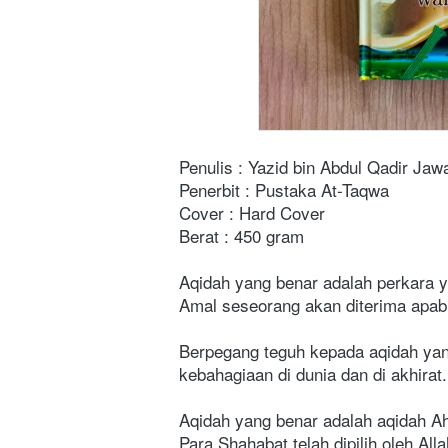
Penulis : Yazid bin Abdul Qadir Jaw
Penerbit : Pustaka At-Taqwa
Cover : Hard Cover
Berat : 450 gram
Aqidah yang benar adalah perkara ya
Amal seseorang akan diterima apabi
Berpegang teguh kepada aqidah yang
kebahagiaan di dunia dan di akhirat.
Aqidah yang benar adalah aqidah Ah
Para Shahabat telah dipilih oleh Al